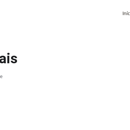
Iní
ais
e 