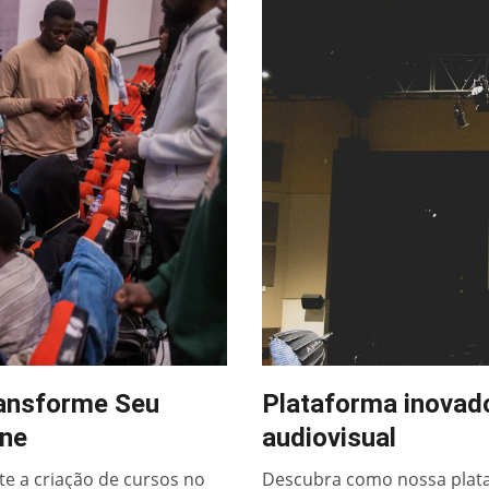
ransforme Seu
Plataforma inovado
ine
audiovisual
e a criação de cursos no
Descubra como nossa plat