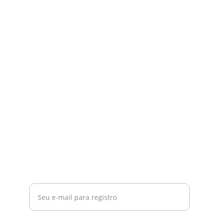
Cursos
Plataforma para criação de cursos 
audiovisuais.
EXAMES
contato@cursosav.com
+351 932218696
REGISTRO
Digite seu e-mail aqui